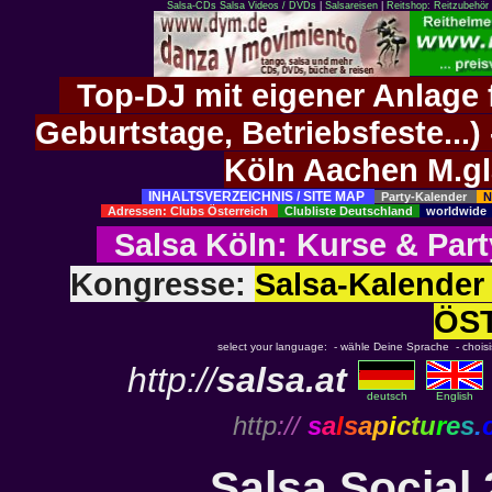
Salsa-CDs
Salsa Videos / DVDs
|
Salsareisen
|
Reitshop: Reitzubehör 
Top-DJ mit eigener Anlage f
Geburtstage, Betriebsfeste..
Köln Aachen M.g
INHALTSVERZEICHNIS / SITE MAP
Party-Kalender
N
Adressen: Clubs Österreich
Clubliste Deutschland
worldwid
Salsa Köln
:
Kurse
&
Part
Kongresse:
Salsa-Kalend
ÖS
select your language: - wähle Deine Sprache - choisiss
http://
salsa.at
deutsch
English
http
://
s
a
l
s
a
p
i
c
t
u
r
e
s
.
Salsa Social