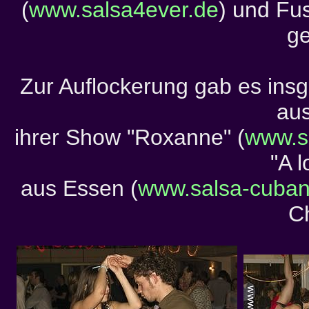
(
www.salsa4ever.de
) und Fus
g
Zur Auflockerung gab es ins
aus
ihrer Show "Roxanne" (
www.s
"A 
aus Essen (
www.salsa-cuban
C