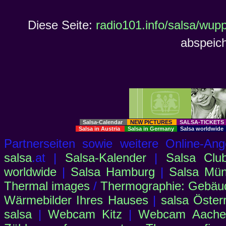
Diese Seite:
radio101.info/salsa/wupp
abspeich
Salsa-Calendar
NEW PICTURES
SALSA-TICKET
Salsa in Austria
Salsa in Germany
Salsa worldwid
Partnerseiten sowie weitere Online-
salsa
.at |
Salsa-Kalender
|
Salsa Clu
worldwide
|
Salsa Hamburg
|
Salsa Mü
Thermal images
/
Thermographie: Gebäu
Wärmebilder Ihres Hauses
|
salsa Öster
salsa
|
Webcam Kitz
|
Webcam Aachen