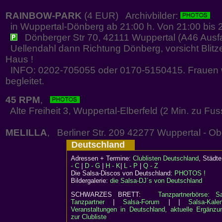
RAINBOW-PARK
(4 EUR) Archivbilder:
in Wuppertal-Dönberg ab 21:00 h. Von 21:00 bis 2
Dönberger Str 70, 42111 Wuppertal (A46 Ausfa
Uellendahl dann Richtung Dönberg, vorsicht Blitz
Haus !
INFO: 0202-705055 oder 0170-5150415. Frauen 
begleitet.
45 RPM
,
Alte Freiheit 3, Wuppertal-Elberfeld (2 Min. zu Fu
MELILLA
, Berliner Str. 209 42277 Wuppertal - O
Deutschland
Adressen + Termine:
Clublisten Deutschland
, Städ
- C
|
D - G
|
H - K
|
L - P
|
Q - Z
Die Salsa-Discos von Deutschland:
PHOTOS !
Bildergalerie:
die Salsa-DJ´s von Deutschland
SCHWARZES BRETT:
Tanzpartnerbörse: Sa
Tanzpartner
|
Salsa-Forum
| |
Salsa-Kalen
Veranstaltungen in Deutschland, aktuelle Ergänzu
zur Clubliste