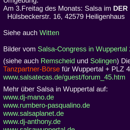
Umgebung:
Am 3.Freitag des Monats: Salsa im
DER
Hülsbeckerstr. 16, 42579 Heiligenhaus
Siehe auch
Witten
Bilder vom
Salsa-Congress in Wuppertal
(siehe auch
Remscheid
und
Solingen
) Di
Tanzpartner-Börse
für Wuppertal + PLZ 4+
www.salsatecas.de/guest/forum_45.htm
Mehr über Salsa in Wuppertal auf:
www.dj-mano.de
www.rumbero-pasqualino.de
www.salsaplanet.de
www.dj-anthony.de
www.salsawuppertal.de