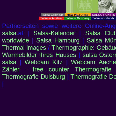
Salsa-Calendar
NEW PICTURES
SALSA-TICKET
Salsa in Austria
Salsa in Germany
Salsa worldwid
Partnerseiten sowie weitere Online-
salsa
.at |
Salsa-Kalender
|
Salsa Clu
worldwide
|
Salsa Hamburg
|
Salsa Mü
Thermal images
/
Thermographie: Gebäu
Wärmebilder Ihres Hauses
|
salsa Öster
salsa
|
Webcam Kitz
|
Webcam Aachen
Zähler - free counter
Thermografie
Thermografie Duisburg
|
Thermografie D
|