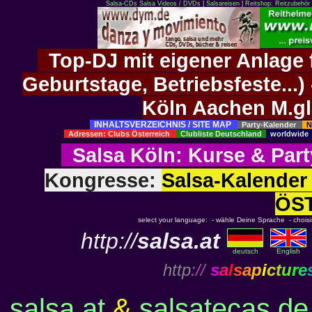
Salsa-CDs
Salsa Videos / DVDs
|
Salsareisen
|
Reitshop: Reitzubehör 
Top-DJ mit eigener Anlage f
Geburtstage, Betriebsfeste..
Köln Aachen M.g
INHALTSVERZEICHNIS / SITE MAP
Party-Kalender
N
Adressen: Clubs Österreich
Clubliste Deutschland
worldwid
Salsa Köln
:
Kurse
&
Part
Kongresse:
Salsa-Kalend
ÖS
select your language: - wähle Deine Sprache - choisiss
http://
salsa.at
deutsch
English
http
://
s
a
l
s
a
p
i
c
t
u
r
e
salsa.at
&
salsatecas.de