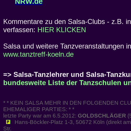
NRW.de
Kommentare zu den Salsa-Clubs - z.B. in 
verfassen:
HIER KLICKEN
Salsa und weitere Tanzveranstaltungen in 
www.tanztreff-koeln.de
=> Salsa-Tanzlehrer und Salsa-Tanzkur
bundesweite Liste der Tanzschulen un
* * KEIN SALSA MEHR IN DEN FOLGENDEN CLU
EHEMALIGER PARTIES: * *
letzte Party war am 6.5.2012:
GOLDSCHLÄGER
(
Hans-Böckler-Platz 1-3, 50672 Köln (direkt am
Str.