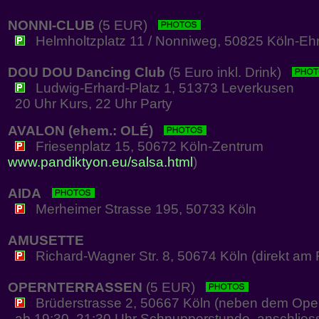
NONNI-CLUB
(5 EUR)
Helmholtzplatz 11 / Nonniweg, 50825 Köln-Ehr
DOU DOU Dancing Club
(5 Euro inkl. Drink)
Ludwig-Erhard-Platz 1, 51373 Leverkusen
20 Uhr Kurs, 22 Uhr Party
AVALON (ehem.: OLÉ)
Friesenplatz 15, 50672 Köln-Zentrum
www.pandiktyon.eu/salsa.html
)
AIDA
Merheimer Strasse 195, 50733 Köln
AMUSETTE
Richard-Wagner Str. 8, 50674 Köln (direkt am R
OPERNTERRASSEN
(5 EUR)
Brüderstrasse 2, 50667 Köln (neben dem Oper
ab 19:30, 21:30 Uhr Schnupperstunde, anschliesse