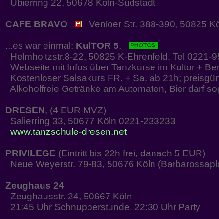
Ubierring 22, 50678 Köln-Südstadt
CAFE BRAVO
Venloer Str. 388-390, 50825 Kö
...es war einmal:
KulTOR 5
,
Helmholtzstr.8-22, 50825 K-Ehrenfeld, Tel 0221-
Webseite mit Infos über Tanzkurse im Kultor + Be
Kostenloser Salsakurs FR. + Sa. ab 21h; preisgün
Alkoholfreie Getränke am Automaten, Bier darf so
DRESEN
, (4 EUR MVZ)
Salierring 33, 50677 Köln 0221-233233
www.tanzschule-dresen.net
PRIVILEGE
(Eintritt bis 22h frei, danach 5 EUR)
Neue Weyerstr. 79-83, 50676 Köln (Barbarossapl
Zeughaus 24
Zeughausstr. 24, 50667 Köln
21:45 Uhr Schnupperstunde, 22:30 Uhr Party