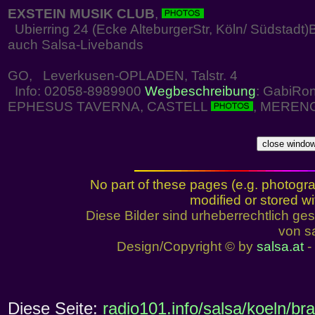
EXSTEIN MUSIK CLUB
,
Ubierring 24 (Ecke AlteburgerStr, Köln/ Südstadt)
auch Salsa-Livebands
GO, Leverkusen-OPLADEN, Talstr. 4
Info: 02058-8989900
Wegbeschreibung
: GabiRon
EPHESUS TAVERNA, CASTELL
, MEREN
No part of these pages (e.g. photogr
modified or stored wi
Diese Bilder sind urheberrechtlich 
von sa
Design/Copyright © by
salsa.at
- 
Diese Seite:
radio101.info/salsa/koeln/br