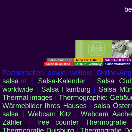
be
Salsa-Calendar
NEW PICTURES
SALSA-TICKET
Salsa in Austria
Salsa in Germany
Salsa worldwid
Partnerseiten sowie weitere Online-
salsa
.at |
Salsa-Kalender
|
Salsa Clu
worldwide
|
Salsa Hamburg
|
Salsa Mü
Thermal images
/
Thermographie: Gebäu
Wärmebilder Ihres Hauses
|
salsa Öster
salsa
|
Webcam Kitz
|
Webcam Aachen
Zähler - free counter
Thermografie
Thermografie Duisburg
|
Thermografie D