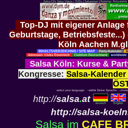
Salsa-CDs
Salsa Videos / DVDs
|
Salsareisen
|
Reitshop: Reitzubehör 
Top-DJ mit eigener Anlage f
Geburtstage, Betriebsfeste..
Köln Aachen M.g
INHALTSVERZEICHNIS / SITE MAP
Party-Kalender
N
Adressen: Clubs Österreich
Clubliste Deutschland
worldwid
Salsa Köln
:
Kurse
&
Part
Kongresse:
Salsa-Kalend
ÖS
select your language: - wähle Deine Sprache - choisiss
http://
salsa
.
at
deutsch
English
http://
salsa-koeln
Salsa im
CAFE B