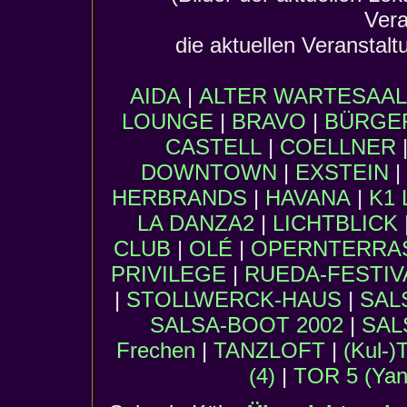
Vera
die aktuellen Veranstalt
AIDA
|
ALTER WARTESAAL
LOUNGE
|
BRAVO
|
BÜRGER
CASTELL
|
COELLNER
DOWNTOWN
|
EXSTEIN
|
HERBRANDS
|
HAVANA
|
K1 
LA DANZA2
|
LICHTBLICK
CLUB
|
OLÉ
|
OPERNTERRA
PRIVILEGE
|
RUEDA-FESTIV
|
STOLLWERCK-HAUS
|
SAL
SALSA-BOOT 2002
|
SAL
Frechen
|
TANZLOFT
|
(Kul-
(4)
|
TOR 5 (Yane