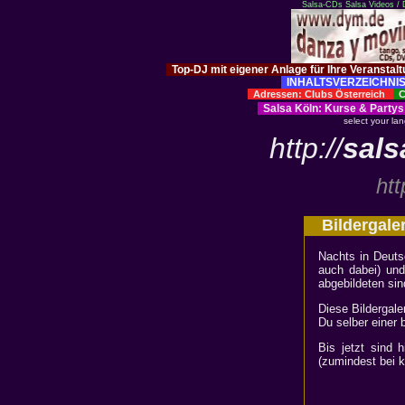
Salsa-CDs
Salsa Videos /
Top-DJ mit eigener Anlage für Ihre Veranstal
INHALTSVERZEICHNIS
Adressen: Clubs Österreich
Cl
Salsa Köln
:
Kurse
&
Partys
select your la
http://
sals
htt
Bildergale
Nachts in Deuts
auch dabei) und
abgebildeten sin
Diese Bildergale
Du selber einer 
Bis jetzt sind 
(zumindest bei k