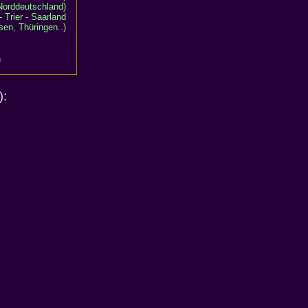
Norddeutschland)
 Trier - Saarland
en, Thüringen..)
n
):