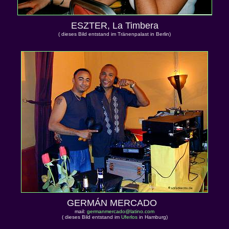
ESZTER, La Timbera
( dieses Bild entstand im Tränenpalast in Berlin)
GERMÁN MERCADO
mail:
germanmercado@latino.com
( dieses Bild entstand im
Uferlos
in Hamburg)