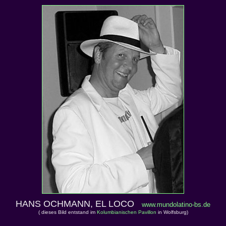
HANS OCHMANN, EL LOCO
www.mundolatino-bs.de
( dieses Bild entstand im
Kolumbianischen Pavillon
in Wolfsburg)