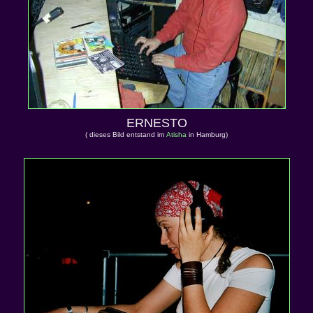
ERNESTO
( dieses Bild entstand im
Atisha
in Hamburg)