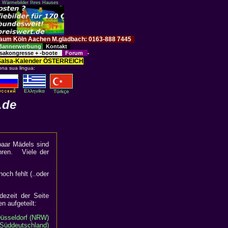
: Wärmebilder Ihres Hauses
im Raum Köln Aachen M.gladbach: 0163-888 7445
Bannerwerbung
Kontakt
sakongresse + -boote
Forum
Salsa-Kalender ÖSTERREICH
ona sua lingua:
Eλληvikα
Türkçe
.de
paar Mädels sind
hren. Viele der
och fehlt (..oder
dezeit der Seite
n aufgeteilt:
Düsseldorf (NRW)
Süddeutschland)