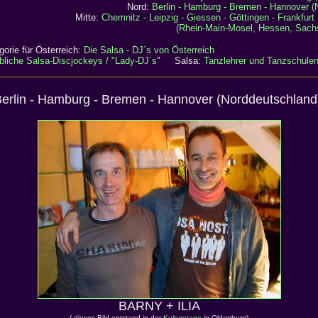
Nord:
Berlin - Hamburg - Bremen - Hannover (
Mitte:
Chemnitz - Leipzig - Giessen - Göttingen - Frankfurt -
(Rhein-Main-Mosel, Hessen, Sachs
gorie für Österreich:
Die Salsa - DJ´s von Österreich
bliche Salsa-Discjockeys / "Lady-DJ´s"
Salsa:
Tanzlehrer und Tanzschule
erlin - Hamburg - Bremen - Hannover (Norddeutschland
BARNY + ILIA
( dieses Bild entstand in der
Kulturetage
in Oldenburg)