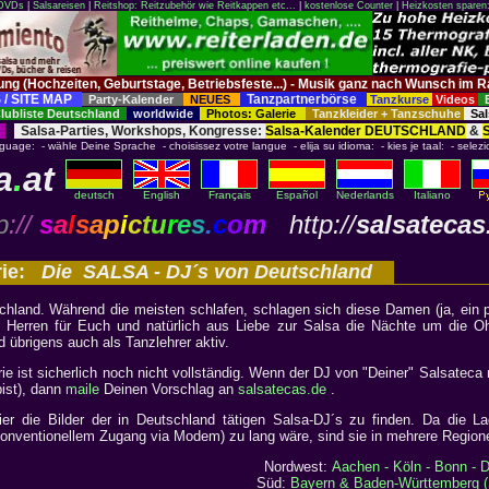
 DVDs
|
Salsareisen
|
Reitshop: Reitzubehör wie Reitkappen etc...
|
kostenlose Counter
|
Heizkosten sparen
tung (Hochzeiten, Geburtstage, Betriebsfeste...) - Musik ganz nach Wunsch 
 / SITE MAP
Tanzpartnerbörse
Party-Kalender
NEUES
Tanzkurse
Videos
ubliste Deutschland
worldwide
Photos: Galerie
Tanzkleider + Tanzschuhe
Sal
Salsa-Parties, Workshops, Kongresse:
Salsa-Kalender DEUTSCHLAND
&
nguage: - wähle Deine Sprache - choisissez votre langue - elija su idioma: - kies je taal: - selezi
a
.
at
deutsch
English
Français
Español
Nederlands
Italiano
p
://
s
a
l
s
a
p
i
c
t
u
r
e
s
.
c
o
m
http://
salsatecas
rie:
Die SALSA - DJ´s von Deutschland
chland. Während die meisten schlafen, schlagen sich diese Damen (ja, ein 
 Herren für Euch und natürlich aus Liebe zur Salsa die Nächte um die O
d übrigens auch als Tanzlehrer aktiv.
rie ist sicherlich noch nicht vollständig. Wenn der DJ von "Deiner" Salsateca n
bist), dann
maile
Deinen Vorschlag an
salsatecas.de
.
hier die Bilder der in Deutschland tätigen Salsa-DJ´s zu finden. Da die La
onventionellem Zugang via Modem) zu lang wäre, sind sie in mehrere Regione
Nordwest:
Aachen - Köln - Bonn - 
Süd:
Bayern & Baden-Württemberg (