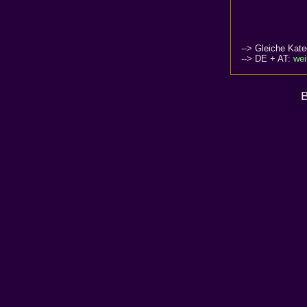
--> Gleiche Kate
--> DE + AT:
wei
B