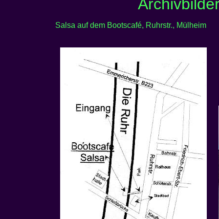
Archivbilde
Salsa auf dem Bootscafé, Ruhrstr., Mülheim