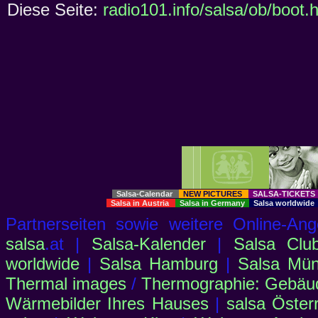
Diese Seite:
radio101.info/salsa/ob/boot.
Salsa-Calendar
NEW PICTURES
SALSA-TICKET
Salsa in Austria
Salsa in Germany
Salsa worldwid
Partnerseiten sowie weitere Online-
salsa
.at |
Salsa-Kalender
|
Salsa Clu
worldwide
|
Salsa Hamburg
|
Salsa Mü
Thermal images
/
Thermographie: Gebäu
Wärmebilder Ihres Hauses
|
salsa Öster