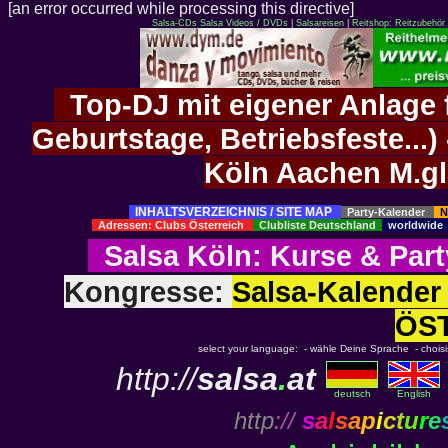
[an error occurred while processing this directive]
Salsa-CDs
Salsa Videos / DVDs
|
Salsareisen
|
Reitshop: Reitzubehör 
Top-DJ mit eigener Anlage f
Geburtstage, Betriebsfeste..
Köln Aachen M.g
INHALTSVERZEICHNIS / SITE MAP
Party-Kalender
N
Adressen: Clubs Österreich
Clubliste Deutschland
worldwid
Salsa Köln
:
Kurse
&
Part
Kongresse:
Salsa-Kalend
ÖS
select your language: - wähle Deine Sprache - choisiss
http://
salsa
.
at
deutsch
English
http
://
s
a
l
s
a
p
i
c
t
u
r
e